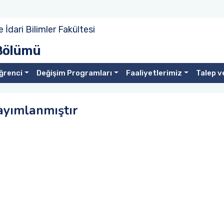
e İdari Bilimler Fakültesi
 Bölümü
ğrenci
Değişim Programları
Faaliyetlerimiz
Talep v
ayımlanmıştır